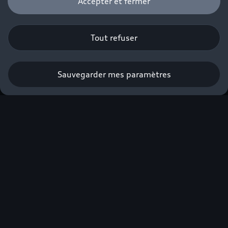
Accepter et fermer
Tout refuser
Sauvegarder mes paramètres
Nouvelle Audi Q3 e-
hybrid
À partir de 490€/mois avec apport⁽¹⁾.
Profiter de l’offre