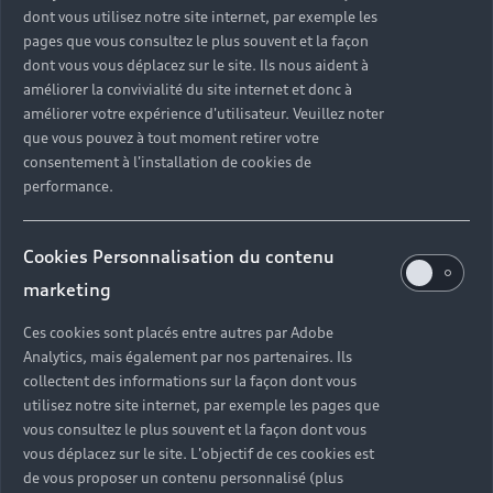
3. Restituez facilement votre Audi
dont vous utilisez notre site internet, par exemple les
Nous échangeons ensemble pour faciliter le retour
pages que vous consultez le plus souvent et la façon
du véhicule loué.
dont vous vous déplacez sur le site. Ils nous aident à
améliorer la convivialité du site internet et donc à
améliorer votre expérience d'utilisateur. Veuillez noter
Louez une Audi
que vous pouvez à tout moment retirer votre
consentement à l'installation de cookies de
performance.
Cookies Personnalisation du contenu
Choisissez votre
marketing
modèle parmi
Ces cookies sont placés entre autres par Adobe
une large
Analytics, mais également par nos partenaires. Ils
collectent des informations sur la façon dont vous
gamme de
utilisez notre site internet, par exemple les pages que
vous consultez le plus souvent et la façon dont vous
véhicules
vous déplacez sur le site. L'objectif de ces cookies est
de vous proposer un contenu personnalisé (plus