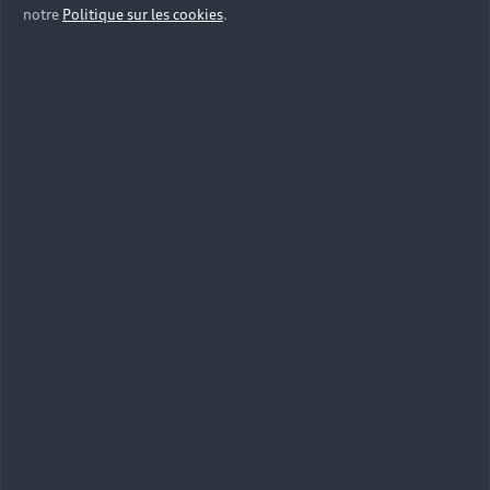
notre
Politique sur les cookies
.
Maniables, compactes et équipées des
technologies les plus récentes, les Citadines et
Compactes Audi facilitent tous vos déplacements
en milieu urbain.
Berlines et SUV
Spacieuses et confortables pour les Berlines Audi