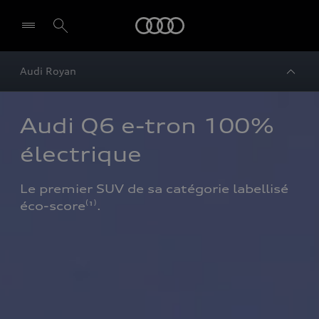
Audi
Audi Royan
Audi Q6 e-tron 100% 
électrique 
Le premier SUV de sa catégorie labellisé 
éco-score⁽¹⁾.