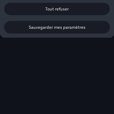
Tout refuser
Sauvegarder mes paramètres
Prendre rendez-vous
Faites-vous accompagner par nos
Experts Audi Business⁽²⁾ dans la
construction de votre projet.
*
Champs obligatoires
Gamme*