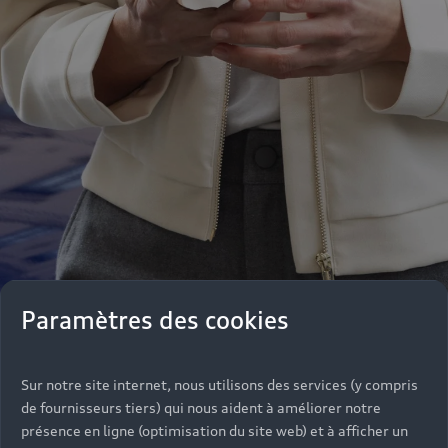
Paramètres des cookies
Notre équipe de professionnels se tient de
nouveau à votre disposition pour vous informer,
Sur notre site internet, nous utilisons des services (y compris
de fournisseurs tiers) qui nous aident à améliorer notre
vous conseiller dans vos achats parmi une large
présence en ligne (optimisation du site web) et à afficher un
gamme de véhicules ou répondre à vos questions