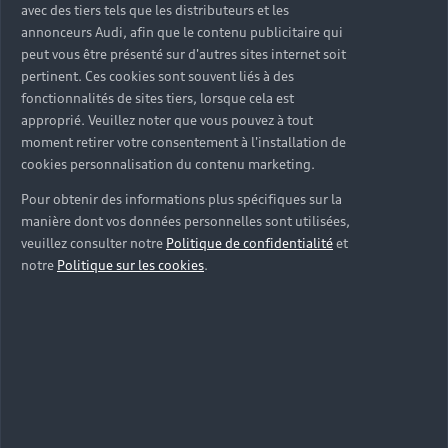
Tous les modèles
Achat et location
avec des tiers tels que les distributeurs et les
annonceurs Audi, afin que le contenu publicitaire qui
Recherche de véhicules neufs
Électrique
peut vous être présenté sur d'autres sites internet soit
Pour les professionnels
pertinent. Ces cookies sont souvent liés à des
Véhicules d'occasion disponibles
Hybride rechargeable
fonctionnalités de sites tiers, lorsque cela est
Offres du moment
approprié. Veuillez noter que vous pouvez à tout
Offres pour les professionnels
Citadine
Votre Audi
Configurer mon Audi
moment retirer votre consentement à l'installation de
Voiture électrique
Demander un essai
Compacte
cookies personnalisation du contenu marketing.
Réservation et option d'achat
Univers Audi
Voiture hybride
Pour obtenir des informations plus spécifiques sur la
Informations et Service Clients
Berline
Entretenir et réparer mon Audi
Financer mon Audi
manière dont vos données personnelles sont utilisées,
Voiture commerciale
Accessibilité - Clients Sourds et Malentendants
Avant
veuillez consulter notre
Politique de confidentialité
et
Offres Après-Vente
Garanties Audi
notre
Politique sur les cookies
.
Histoire du progrès
Voiture de direction
Trouver mon Partenaire Audi
SUV électrique
Accessoires et équipements
Audi rent : location courte durée
Notre vision
SUV société
SUV hybride
Espace personnel myAudi
Espace Client Audi Financial Services
© 2026 Audi France. Tous droits réservés.
Audi Sport
Achat véhicule de société
SUV
Audi connect
Heycar
Mentions légales
Politique sur les cookies
Nos technologies
Avantages voiture société
SUV compact
Gérer vos cookies
Politique de confidentialité
Informations client
myAudi experience
Flotte automobile
Système de lanceur d'alerte