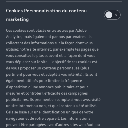
Ventes
Ouvert jusqu'à
19:00
Cookies Personnalisation du contenu
marketing
Service Après-Vente
Ces cookies sont placés entre autres par Adobe
Ouvert jusqu'à
18:00
Analytics, mais également par nos partenaires. Ils
collectent des informations sur la façon dont vous
Pièces et Accessoires
utilisez notre site internet, par exemple les pages que
Ouvert jusqu'à
18:00
vous consultez le plus souvent et la façon dont vous
vous déplacez sur le site. L'objectif de ces cookies est
de vous proposer un contenu personnalisé (plus
pertinent pour vous et adapté à vos intérêts). Ils sont
également utilisés pour limiter la fréquence
Retour en haut
d'apparition d'une annonce publicitaire et pour
mesurer et contrôler l'efficacité des campagnes
Accès rapides
publicitaires. Ils prennent en compte si vous avez visité
un site internet ou non, et quel contenu a été utilisé.
Cela se base sur une identification unique de votre
Modèles
Quelle Audi me correspond ?
navigateur et de votre appareil. Les informations
peuvent être partagées avec d'autres sites web Audi ou