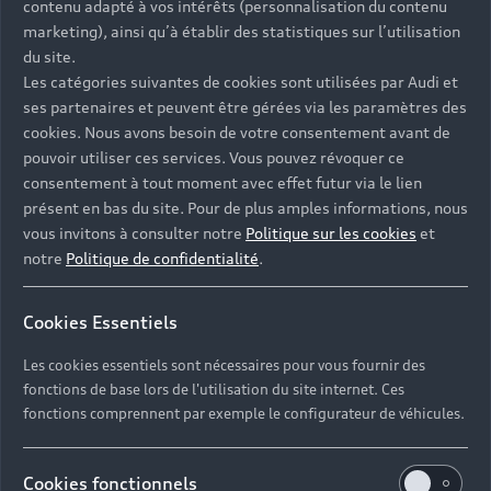
contenu adapté à vos intérêts (personnalisation du contenu
marketing), ainsi qu’à établir des statistiques sur l’utilisation
du site.
Les catégories suivantes de cookies sont utilisées par Audi et
ses partenaires et peuvent être gérées via les paramètres des
cookies. Nous avons besoin de votre consentement avant de
Contacter votre Partenaire
pouvoir utiliser ces services. Vous pouvez révoquer ce
consentement à tout moment avec effet futur via le lien
présent en bas du site. Pour de plus amples informations, nous
vous invitons à consulter notre
Politique sur les cookies
et
Réserver un essai
notre
Politique de confidentialité
.
Cookies Essentiels
Devis et prendre rendez-vous en ligne
Les cookies essentiels sont nécessaires pour vous fournir des
fonctions de base lors de l'utilisation du site internet. Ces
fonctions comprennent par exemple le configurateur de véhicules.
COMPTOIR AUTOMOBILE
Cookies fonctionnels