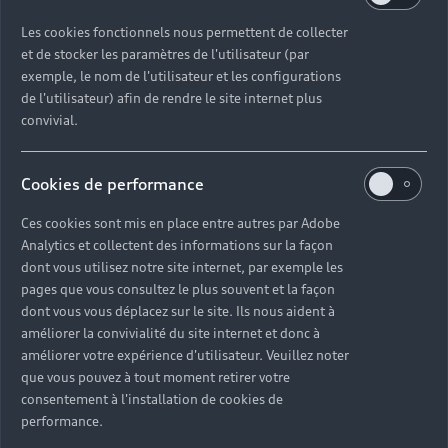
ROCHELAIS ROYAN
Les cookies fonctionnels nous permettent de collecter
et de stocker les paramètres de l'utilisateur (par
Partenaire Audi
Partenaire Audi Service
exemple, le nom de l'utilisateur et les configurations
Audi Occasion :plus
e-tron
de l'utilisateur) afin de rendre le site internet plus
convivial.
28 Rue Gustave Eiffel - Z.A. La Queue de l'Ane
17200 ST SULPICE DE ROYAN
Cookies de performance
Ces cookies sont mis en place entre autres par Adobe
05 46 05 70 89
Analytics et collectent des informations sur la façon
dont vous utilisez notre site internet, par exemple les
Télécharger la fiche de contact
pages que vous consultez le plus souvent et la façon
dont vous vous déplacez sur le site. Ils nous aident à
améliorer la convivialité du site internet et donc à
améliorer votre expérience d'utilisateur. Veuillez noter
que vous pouvez à tout moment retirer votre
Horaires d'ouverture
consentement à l'installation de cookies de
performance.