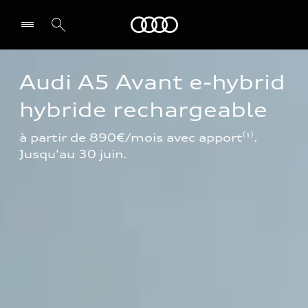
Audi
Audi A5 Avant e-hybrid 
hybride rechargeable
à partir de 890€/mois avec apport⁽¹⁾. 
Jusqu'au 30 juin.